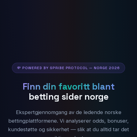
💸 POWERED BY SPRIBE PROTOCOL — NORGE 2026
Finn din favoritt blant
betting sider norge
Ekspertgjennomgang av de ledende norske
bettingplattformene. Vi analyserer odds, bonuser,
kundestøtte og sikkerhet — slik at du alltid tar det